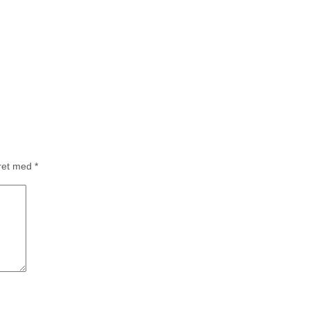
eret med
*