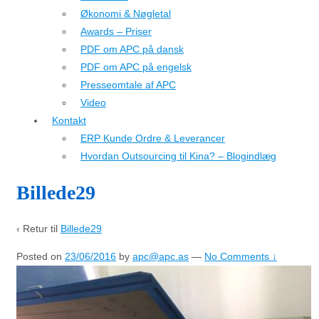
Økonomi & Nøgletal
Awards – Priser
PDF om APC på dansk
PDF om APC på engelsk
Presseomtale af APC
Video
Kontakt
ERP Kunde Ordre & Leverancer
Hvordan Outsourcing til Kina? – Blogindlæg
Billede29
‹ Retur til
Billede29
Posted on
23/06/2016
by
apc@apc.as
—
No Comments ↓