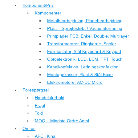
Komponent/Pris
Komponenter
Metalbearbejdning, Pladebearbejdning
Plast – Sprøjtestøbt / Vacuumformning
Printplader PCB. Enkel, Double, Multilayer
Transformatorer, Ringkerne, Spoler
Folietastatur, Stål Keyboard & Keypad
Optoelektronik, LCD, LCM, TFT, Touch
Kabelkonfektion, Ledningskonfektion
Montagekasser, Plast & Stål Boxe
Elektromotorer AC-DC Micro
Forespørgsel
Handelsforhold
Fragt
Told
MOQ – Mindste Ordre Antal
Om os
APC i Kina