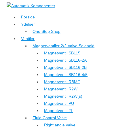
↓
Hop
Forside
til
Ydelser
hovedindhold
One Stop Shop
Ventiler
Magnetventiler 2/2 Valve Solenoid
Magnetventil SB115
Magnetventil SB116-2A
Magnetventil SB116-2B
Magnetventil SB116-4/5
Magnetventil RBMC
Magnetventil R2W
Magnetventil R2W(s)
Magnetventil PU
Magnetventil 2L
Fluid Control Valve
Right angle valve