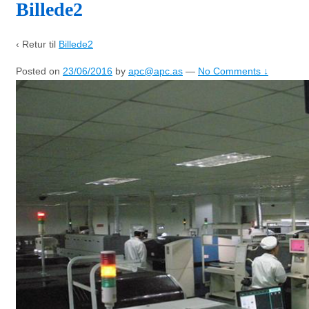
Billede2
‹ Retur til
Billede2
Posted on
23/06/2016
by
apc@apc.as
—
No Comments ↓