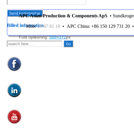
APC Asian Production & Components ApS
• Sundkroge
Billed information
Mob:
20 47 81 18
• APC China: +86 150 129 731 20
Fuld opløsning:
588×372
px
Søg
efter: