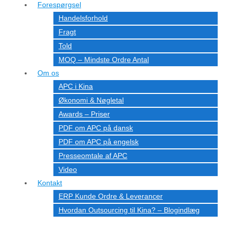
Forespørgsel
Handelsforhold
Fragt
Told
MOQ – Mindste Ordre Antal
Om os
APC i Kina
Økonomi & Nøgletal
Awards – Priser
PDF om APC på dansk
PDF om APC på engelsk
Presseomtale af APC
Video
Kontakt
ERP Kunde Ordre & Leverancer
Hvordan Outsourcing til Kina? – Blogindlæg