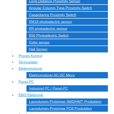
Long Distance Proximity Sensor
Angular-Column-Type-Proximity-Switch
Capacitance Proximity Switch
EM18 photoelectric sensor
ER photoelectric sensor
E50 Photoelectric Switch
Color sensor
Hall Sensor
Proces Kontrol
Termostater
Elektromotorer
Elektromotorer AC-DC Micro
Panel-PC
Industriel PC / Panel-PC
EMS Elektronik
Lavvolumen-Prototype SMD/HMT Produktion
Lavvolumen-Prototype PCB Produktion