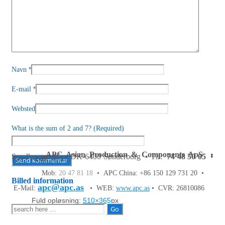
*
Navn
*
E-mail
Websted
What is the sum of 2 and 7? (Required)
APC Asian Production & Components ApS
•
Sundkrogen 35 • DK-6400 Sønderborg • Tlf:
74 48 50 05
•
Fax: 74 48 50 45
Mob:
20 47 81 18
• APC China: +86 150 129 731 20 •
Billed information
apc@apc.as
E-Mail:
• WEB:
www.apc.as
• CVR: 26810086
Fuld opløsning:
510×365
px
Søg
efter: