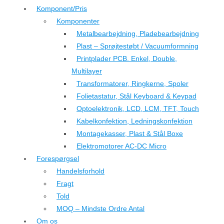
Komponent/Pris
Komponenter
Metalbearbejdning, Pladebearbejdning
Plast – Sprøjtestøbt / Vacuumformning
Printplader PCB. Enkel, Double,
Multilayer
Transformatorer, Ringkerne, Spoler
Folietastatur, Stål Keyboard & Keypad
Optoelektronik, LCD, LCM, TFT, Touch
Kabelkonfektion, Ledningskonfektion
Montagekasser, Plast & Stål Boxe
Elektromotorer AC-DC Micro
Forespørgsel
Handelsforhold
Fragt
Told
MOQ – Mindste Ordre Antal
Om os