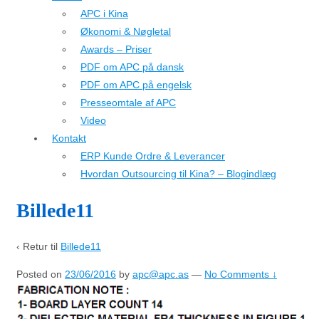
APC i Kina
Økonomi & Nøgletal
Awards – Priser
PDF om APC på dansk
PDF om APC på engelsk
Presseomtale af APC
Video
Kontakt
ERP Kunde Ordre & Leverancer
Hvordan Outsourcing til Kina? – Blogindlæg
Billede11
‹ Retur til
Billede11
Posted on
23/06/2016
by
apc@apc.as
—
No Comments ↓