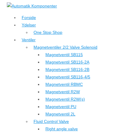
↓
Hop
Forside
til
Ydelser
hovedindhold
One Stop Shop
Ventiler
Magnetventiler 2/2 Valve Solenoid
Magnetventil SB115
Magnetventil SB116-2A
Magnetventil SB116-2B
Magnetventil SB116-4/5
Magnetventil RBMC
Magnetventil R2W
Magnetventil R2W(s)
Magnetventil PU
Magnetventil 2L
Fluid Control Valve
Right angle valve