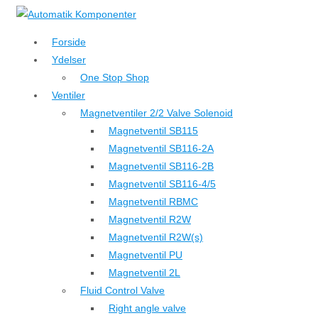
↓
Hop
Forside
til
Ydelser
hovedindhold
One Stop Shop
Ventiler
Magnetventiler 2/2 Valve Solenoid
Magnetventil SB115
Magnetventil SB116-2A
Magnetventil SB116-2B
Magnetventil SB116-4/5
Magnetventil RBMC
Magnetventil R2W
Magnetventil R2W(s)
Magnetventil PU
Magnetventil 2L
Fluid Control Valve
Right angle valve