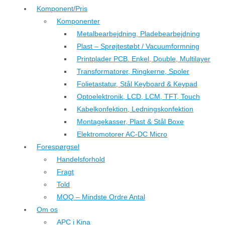
Komponent/Pris
Komponenter
Metalbearbejdning, Pladebearbejdning
Plast – Sprøjtestøbt / Vacuumformning
Printplader PCB. Enkel, Double, Multilayer
Transformatorer, Ringkerne, Spoler
Folietastatur, Stål Keyboard & Keypad
Optoelektronik, LCD, LCM, TFT, Touch
Kabelkonfektion, Ledningskonfektion
Montagekasser, Plast & Stål Boxe
Elektromotorer AC-DC Micro
Forespørgsel
Handelsforhold
Fragt
Told
MOQ – Mindste Ordre Antal
Om os
APC i Kina