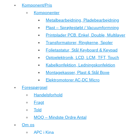
Komponent/Pris
Komponenter
Metalbearbejdning, Pladebearbejdning
Plast – Sprøjtestøbt / Vacuumformning
Printplader PCB. Enkel, Double, Multilayer
Transformatorer, Ringkerne, Spoler
Folietastatur, Stål Keyboard & Keypad
Optoelektronik, LCD, LCM, TFT, Touch
Kabelkonfektion, Ledningskonfektion
Montagekasser, Plast & Stål Boxe
Elektromotorer AC-DC Micro
Forespørgsel
Handelsforhold
Fragt
Told
MOQ – Mindste Ordre Antal
Om os
APC i Kina