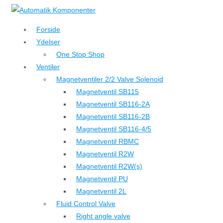
↓
Hop
Forside
til
Ydelser
hovedindhold
One Stop Shop
Ventiler
Magnetventiler 2/2 Valve Solenoid
Magnetventil SB115
Magnetventil SB116-2A
Magnetventil SB116-2B
Magnetventil SB116-4/5
Magnetventil RBMC
Magnetventil R2W
Magnetventil R2W(s)
Magnetventil PU
Magnetventil 2L
Fluid Control Valve
Right angle valve