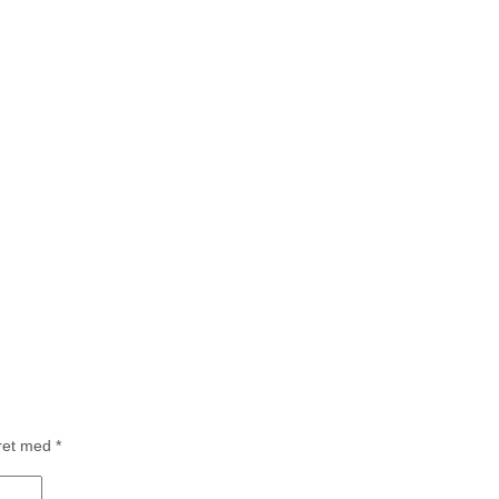
eret med
*