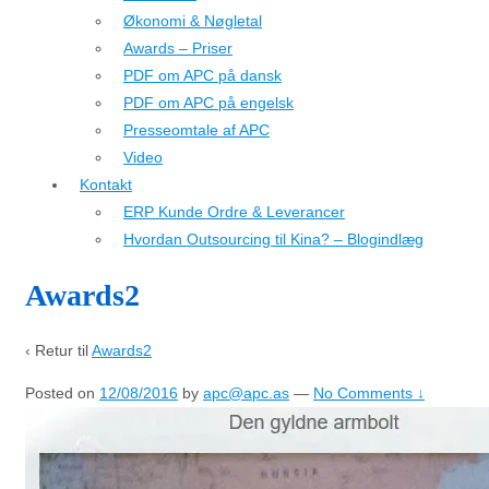
Økonomi & Nøgletal
Awards – Priser
PDF om APC på dansk
PDF om APC på engelsk
Presseomtale af APC
Video
Kontakt
ERP Kunde Ordre & Leverancer
Hvordan Outsourcing til Kina? – Blogindlæg
Awards2
‹ Retur til
Awards2
Posted on
12/08/2016
by
apc@apc.as
—
No Comments ↓