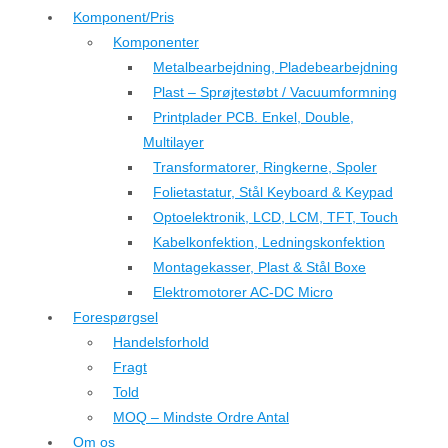
Komponent/Pris
Komponenter
Metalbearbejdning, Pladebearbejdning
Plast – Sprøjtestøbt / Vacuumformning
Printplader PCB. Enkel, Double,
Multilayer
Transformatorer, Ringkerne, Spoler
Folietastatur, Stål Keyboard & Keypad
Optoelektronik, LCD, LCM, TFT, Touch
Kabelkonfektion, Ledningskonfektion
Montagekasser, Plast & Stål Boxe
Elektromotorer AC-DC Micro
Forespørgsel
Handelsforhold
Fragt
Told
MOQ – Mindste Ordre Antal
Om os