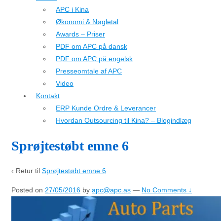
APC i Kina
Økonomi & Nøgletal
Awards – Priser
PDF om APC på dansk
PDF om APC på engelsk
Presseomtale af APC
Video
Kontakt
ERP Kunde Ordre & Leverancer
Hvordan Outsourcing til Kina? – Blogindlæg
Sprøjtestøbt emne 6
‹ Retur til
Sprøjtestøbt emne 6
Posted on
27/05/2016
by
apc@apc.as
—
No Comments ↓