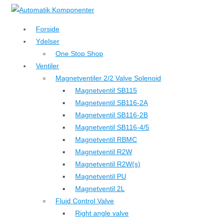
↓
Hop
Forside
til
Ydelser
hovedindhold
One Stop Shop
Ventiler
Magnetventiler 2/2 Valve Solenoid
Magnetventil SB115
Magnetventil SB116-2A
Magnetventil SB116-2B
Magnetventil SB116-4/5
Magnetventil RBMC
Magnetventil R2W
Magnetventil R2W(s)
Magnetventil PU
Magnetventil 2L
Fluid Control Valve
Right angle valve