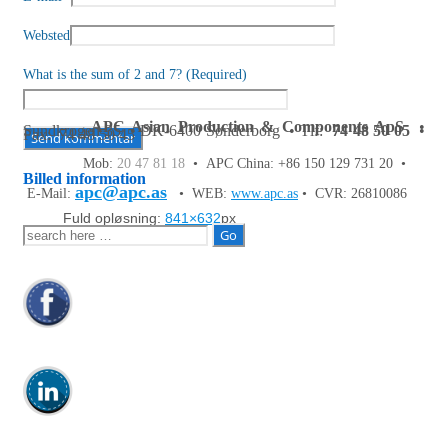
Websted
What is the sum of 2 and 7? (Required)
APC Asian Production & Components ApS
•
Sundkrogen 35 • DK-6400 Sønderborg • Tlf:
74 48 50 05
•
Fax: 74 48 50 45
Mob:
20 47 81 18
• APC China: +86 150 129 731 20 •
Billed information
apc@apc.as
E-Mail:
• WEB:
www.apc.as
• CVR: 26810086
Fuld opløsning:
841×632
px
Søg
efter: