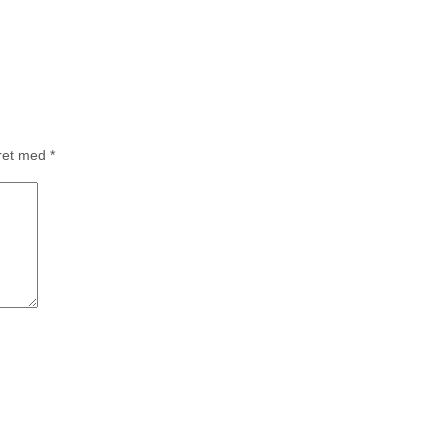
eret med
*