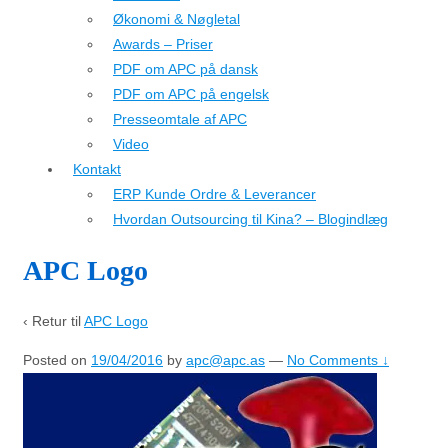
Økonomi & Nøgletal
Awards – Priser
PDF om APC på dansk
PDF om APC på engelsk
Presseomtale af APC
Video
Kontakt
ERP Kunde Ordre & Leverancer
Hvordan Outsourcing til Kina? – Blogindlæg
APC Logo
‹ Retur til
APC Logo
Posted on
19/04/2016
by
apc@apc.as
—
No Comments ↓