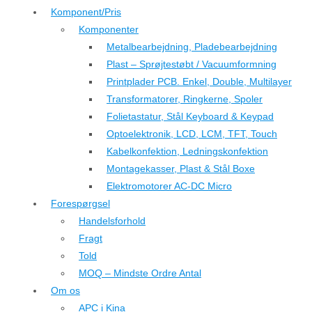
Komponent/Pris
Komponenter
Metalbearbejdning, Pladebearbejdning
Plast – Sprøjtestøbt / Vacuumformning
Printplader PCB. Enkel, Double, Multilayer
Transformatorer, Ringkerne, Spoler
Folietastatur, Stål Keyboard & Keypad
Optoelektronik, LCD, LCM, TFT, Touch
Kabelkonfektion, Ledningskonfektion
Montagekasser, Plast & Stål Boxe
Elektromotorer AC-DC Micro
Forespørgsel
Handelsforhold
Fragt
Told
MOQ – Mindste Ordre Antal
Om os
APC i Kina