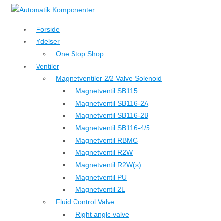
↓
Hop
Forside
til
Ydelser
hovedindhold
One Stop Shop
Ventiler
Magnetventiler 2/2 Valve Solenoid
Magnetventil SB115
Magnetventil SB116-2A
Magnetventil SB116-2B
Magnetventil SB116-4/5
Magnetventil RBMC
Magnetventil R2W
Magnetventil R2W(s)
Magnetventil PU
Magnetventil 2L
Fluid Control Valve
Right angle valve