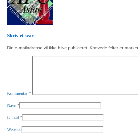
Skriv et svar
Din e-mailadresse vil ikke blive publiceret.
Krævede felter er mark
Kommentar
*
*
Navn
*
E-mail
Websted