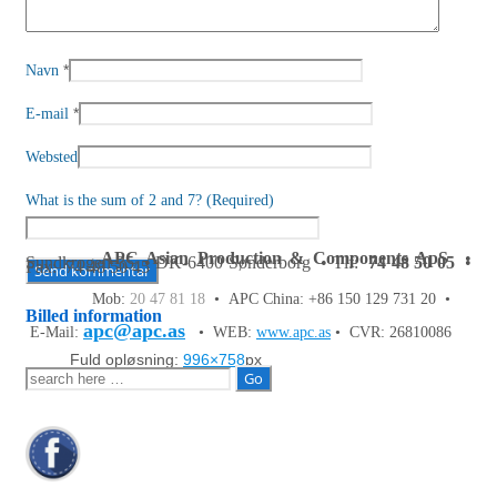
*
Navn
*
E-mail
Websted
What is the sum of 2 and 7? (Required)
APC Asian Production & Components ApS
•
Sundkrogen 35 • DK-6400 Sønderborg • Tlf:
74 48 50 05
•
Fax: 74 48 50 45
Mob:
20 47 81 18
• APC China: +86 150 129 731 20 •
Billed information
apc@apc.as
E-Mail:
• WEB:
www.apc.as
• CVR: 26810086
Fuld opløsning:
996×758
px
Søg
efter: