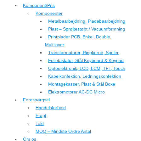
Komponent/Pris
Komponenter
Metalbearbejdning, Pladebearbejdning
Plast – Sprøjtestøbt / Vacuumformning
Printplader PCB. Enkel, Double,
Multilayer
Transformatorer, Ringkerne, Spoler
Folietastatur, Stål Keyboard & Keypad
Optoelektronik, LCD, LCM, TFT, Touch
Kabelkonfektion, Ledningskonfektion
Montagekasser, Plast & Stål Boxe
Elektromotorer AC-DC Micro
Forespørgsel
Handelsforhold
Fragt
Told
MOQ – Mindste Ordre Antal
Om os