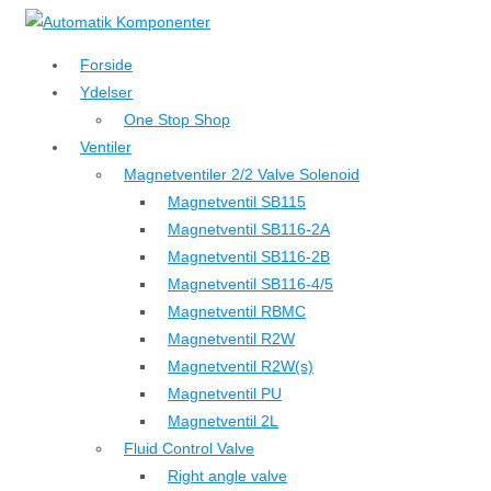
↓
Hop
Forside
til
Ydelser
hovedindhold
One Stop Shop
Ventiler
Magnetventiler 2/2 Valve Solenoid
Magnetventil SB115
Magnetventil SB116-2A
Magnetventil SB116-2B
Magnetventil SB116-4/5
Magnetventil RBMC
Magnetventil R2W
Magnetventil R2W(s)
Magnetventil PU
Magnetventil 2L
Fluid Control Valve
Right angle valve