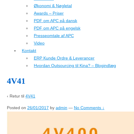
Økonomi & Nøgletal
Awards – Priser
PDF om APC på dansk
PDF om APC på engelsk
Presseomtale af APC
Video
Kontakt
ERP Kunde Ordre & Leverancer
Hvordan Outsourcing til Kina? – Blogindlæg
4V41
‹ Retur til
4V41
Posted on
26/01/2017
by
admin
—
No Comments ↓