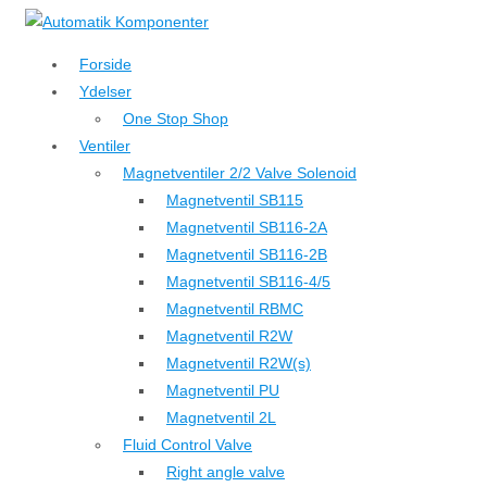
↓
Hop
Forside
til
Ydelser
hovedindhold
One Stop Shop
Ventiler
Magnetventiler 2/2 Valve Solenoid
Magnetventil SB115
Magnetventil SB116-2A
Magnetventil SB116-2B
Magnetventil SB116-4/5
Magnetventil RBMC
Magnetventil R2W
Magnetventil R2W(s)
Magnetventil PU
Magnetventil 2L
Fluid Control Valve
Right angle valve