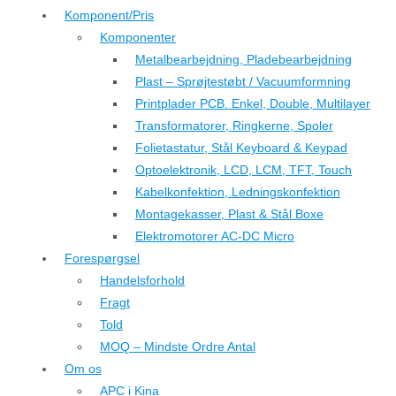
Komponent/Pris
Komponenter
Metalbearbejdning, Pladebearbejdning
Plast – Sprøjtestøbt / Vacuumformning
Printplader PCB. Enkel, Double, Multilayer
Transformatorer, Ringkerne, Spoler
Folietastatur, Stål Keyboard & Keypad
Optoelektronik, LCD, LCM, TFT, Touch
Kabelkonfektion, Ledningskonfektion
Montagekasser, Plast & Stål Boxe
Elektromotorer AC-DC Micro
Forespørgsel
Handelsforhold
Fragt
Told
MOQ – Mindste Ordre Antal
Om os
APC i Kina