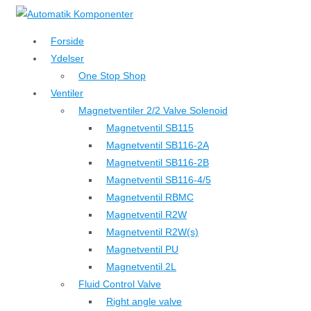
↓
Hop
Forside
til
Ydelser
hovedindhold
One Stop Shop
Ventiler
Magnetventiler 2/2 Valve Solenoid
Magnetventil SB115
Magnetventil SB116-2A
Magnetventil SB116-2B
Magnetventil SB116-4/5
Magnetventil RBMC
Magnetventil R2W
Magnetventil R2W(s)
Magnetventil PU
Magnetventil 2L
Fluid Control Valve
Right angle valve