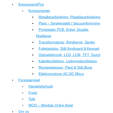
Komponent/Pris
Komponenter
Metalbearbejdning, Pladebearbejdning
Plast – Sprøjtestøbt / Vacuumformning
Printplader PCB. Enkel, Double,
Multilayer
Transformatorer, Ringkerne, Spoler
Folietastatur, Stål Keyboard & Keypad
Optoelektronik, LCD, LCM, TFT, Touch
Kabelkonfektion, Ledningskonfektion
Montagekasser, Plast & Stål Boxe
Elektromotorer AC-DC Micro
Forespørgsel
Handelsforhold
Fragt
Told
MOQ – Mindste Ordre Antal
Om os