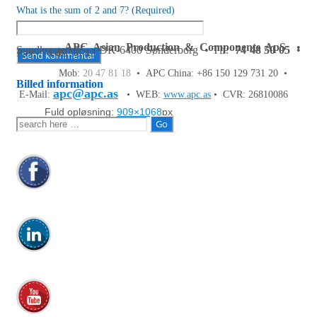
What is the sum of 2 and 7? (Required)
APC Asian Production & Components ApS
•
Sundkrogen 35 • DK-6400 Sønderborg • Tlf:
74 48 50 05
•
Fax: 74 48 50 45
Mob:
20 47 81 18
• APC China: +86 150 129 731 20 •
Billed information
apc@apc.as
E-Mail:
• WEB:
www.apc.as
• CVR: 26810086
Fuld opløsning:
909×1068
px
Søg
efter: