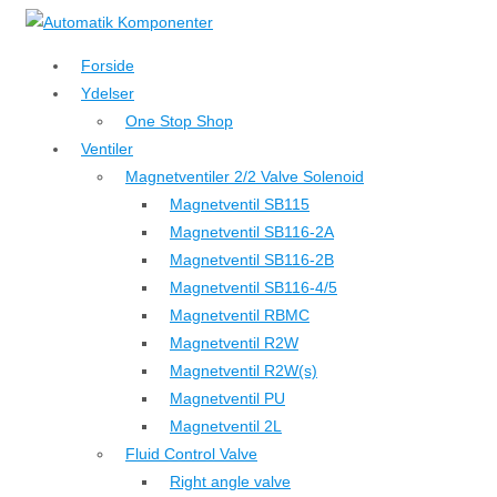
↓
Hop
Forside
til
Ydelser
hovedindhold
One Stop Shop
Ventiler
Magnetventiler 2/2 Valve Solenoid
Magnetventil SB115
Magnetventil SB116-2A
Magnetventil SB116-2B
Magnetventil SB116-4/5
Magnetventil RBMC
Magnetventil R2W
Magnetventil R2W(s)
Magnetventil PU
Magnetventil 2L
Fluid Control Valve
Right angle valve