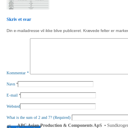
Skriv et svar
Din e-mailadresse vil ikke blive publiceret.
Krævede felter er mark
Kommentar
*
*
Navn
*
E-mail
Websted
What is the sum of 2 and 7? (Required)
APC Asian Production & Components ApS
• Sundkrogen
45