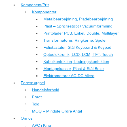
Komponent/Pris
Komponenter
Metalbearbejdning, Pladebearbejdning
Plast – Sprøjtestøbt / Vacuumformning
Printplader PCB. Enkel, Double, Multilayer
Transformatorer, Ringkerne, Spoler
Folietastatur, Stål Keyboard & Keypad
Optoelektronik, LCD, LCM, TFT, Touch
Kabelkonfektion, Ledningskonfektion
Montagekasser, Plast & Stål Boxe
Elektromotorer AC-DC Micro
Forespørgsel
Handelsforhold
Fragt
Told
MOQ – Mindste Ordre Antal
Om os
APC i Kina