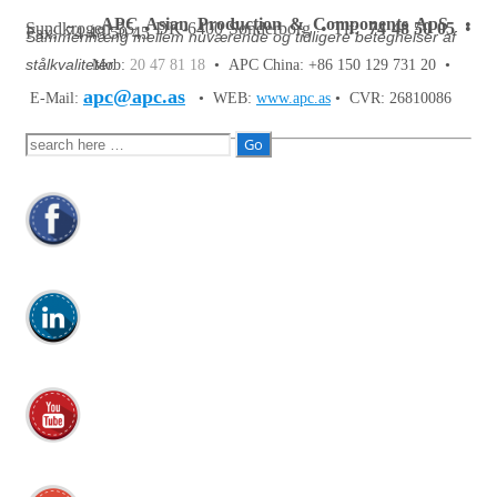
APC Asian Production & Components ApS
•
Sundkrogen 35 • DK-6400 Sønderborg • Tlf:
74 48 50 05
•
Fax: 74 48 50 45
Sammenhæng mellem nuværende og tidligere betegnelser af
stålkvaliteter.
Mob:
20 47 81 18
• APC China: +86 150 129 731 20 •
apc@apc.as
E-Mail:
• WEB:
www.apc.as
• CVR: 26810086
Søg
efter: