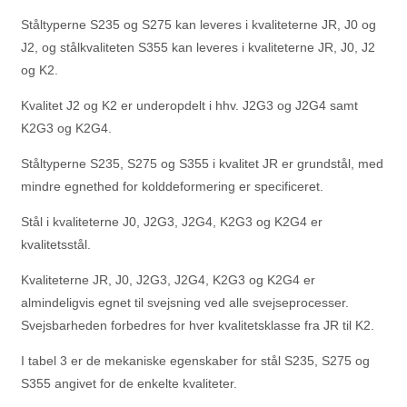
Ståltyperne S235 og S275 kan leveres i kvaliteterne JR, J0 og
J2, og stålkvaliteten S355 kan leveres i kvaliteterne JR, J0, J2
og K2.
Kvalitet J2 og K2 er underopdelt i hhv. J2G3 og J2G4 samt
K2G3 og K2G4.
Ståltyperne S235, S275 og S355 i kvalitet JR er grundstål, med
mindre egnethed for kolddeformering er specificeret.
Stål i kvaliteterne J0, J2G3, J2G4, K2G3 og K2G4 er
kvalitetsstål.
Kvaliteterne JR, J0, J2G3, J2G4, K2G3 og K2G4 er
almindeligvis egnet til svejsning ved alle svejseprocesser.
Svejsbarheden forbedres for hver kvalitetsklasse fra JR til K2.
I tabel 3 er de mekaniske egenskaber for stål S235, S275 og
S355 angivet for de enkelte kvaliteter.