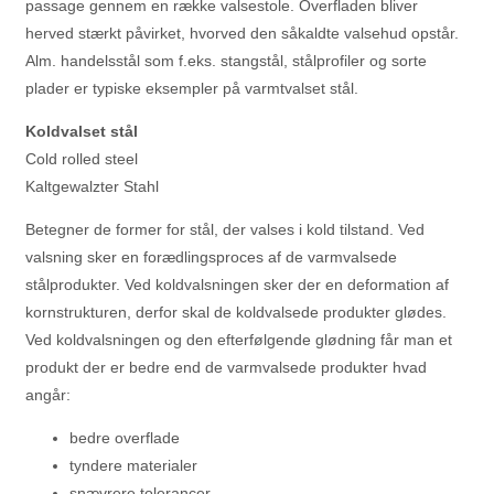
passage gennem en række valsestole. Overfladen bliver
herved stærkt påvirket, hvorved den såkaldte valsehud opstår.
Alm. handelsstål som f.eks. stangstål, stålprofiler og sorte
plader er typiske eksempler på varmtvalset stål.
Koldvalset stål
Cold rolled steel
Kaltgewalzter Stahl
Betegner de former for stål, der valses i kold tilstand. Ved
valsning sker en forædlingsproces af de varmvalsede
stålprodukter. Ved koldvalsningen sker der en deformation af
kornstrukturen, derfor skal de koldvalsede produkter glødes.
Ved koldvalsningen og den efterfølgende glødning får man et
produkt der er bedre end de varmvalsede produkter hvad
angår:
bedre overflade
tyndere materialer
snævrere tolerancer