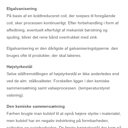
Elgalvanisering
På basis af en koldtreduceret coil, der svejses til foregående
coil, sker processen kontinuerligt. Efter forbehandling i form af
affedtning, eventuelt efterfulgt af mekanisk børstning og
spuling, bliver det rene bånd overtrukket med zink.
Elgalvanisering er den dårligste af galvaniseringstyperne. den
bruges ofte til produkter, der skal lakeres.
Højstyrkestål
Selve stålfremstillingen af højstyrkestål er ikke anderledes end
ved de alm. stålkvaliteter. Forskellen ligger i den kemiske
sammensætning samt valseprocessen. (temperaturstyret
valsning).
Den kemiske sammensætning
Førhen brugte man kulstof til at opnå højere styrke i materialet,
men kulstof har en negativ indvirkning på formbarheden,
sejheden og svejsbarheden. De første højstyrkestål der kom på