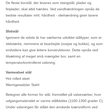
De fleste borstål, der leveres som stangstål, plader og
finplader, skal altid hærdes. Ved vandhærdningen opnås de
bedste resultater mht. hårdhed - oliehærdning giver lavere
hårdhed.
Slidstål
Igennem de sidste år har værkerne udviklet ståltyper, som er
slidstærke, nemmere at bearbejde (svejse og bukke), og som
endvidere kan give lettere konstruktioner. Dette opnås ved
tilsætning af meget små mængder bor, samt en
temperaturkontrolleret valsning.
Varmvalset stål
Hot rolled steel
Warmgewalzter Stahl
Betegner alle former for stål, fremstillet på valseværker, hvor
udgangsmaterialet er varme stålblokke (1100-1300 grader C).
Under valsningen får stålet den ønskede tværsnitform ved