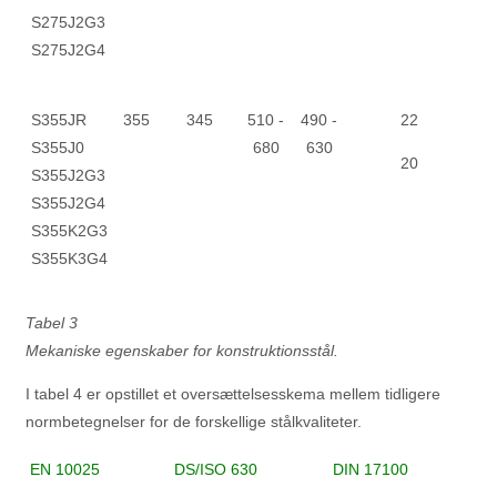
S275J2G3
S275J2G4
S355JR
355
345
510 -
490 -
22
S355J0
680
630
20
S355J2G3
S355J2G4
S355K2G3
S355K3G4
Tabel 3
Mekaniske egenskaber for konstruktionsstål.
I tabel 4 er opstillet et oversættelsesskema mellem tidligere
normbetegnelser for de forskellige stålkvaliteter.
EN 10025
DS/ISO 630
DIN 17100