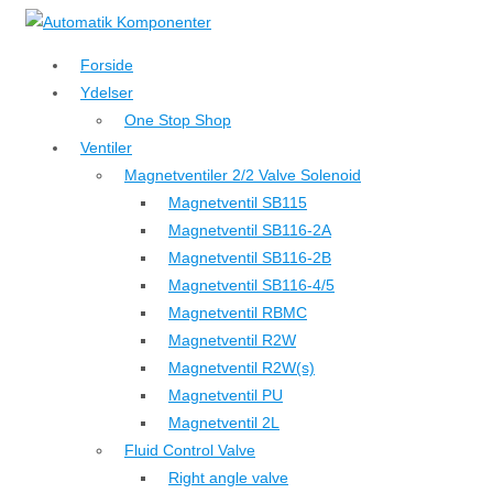
↓
Hop
Forside
til
Ydelser
hovedindhold
One Stop Shop
Ventiler
Magnetventiler 2/2 Valve Solenoid
Magnetventil SB115
Magnetventil SB116-2A
Magnetventil SB116-2B
Magnetventil SB116-4/5
Magnetventil RBMC
Magnetventil R2W
Magnetventil R2W(s)
Magnetventil PU
Magnetventil 2L
Fluid Control Valve
Right angle valve