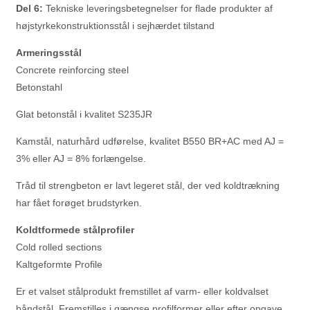
Del 6:
Tekniske leveringsbetegnelser for flade produkter af
højstyrkekonstruktionsstål i sejhærdet tilstand
Armeringsstål
Concrete reinforcing steel
Betonstahl
Glat betonstål i kvalitet S235JR
Kamstål, naturhård udførelse, kvalitet B550 BR+AC med AJ =
3% eller AJ = 8% forlængelse.
Tråd til strengbeton er lavt legeret stål, der ved koldtrækning
har fået forøget brudstyrken.
Koldtformede stålprofiler
Cold rolled sections
Kaltgeformte Profile
Er et valset stålprodukt fremstillet af varm- eller koldvalset
båndstål. Fremstilles i gængse profilformer eller efter opgave.