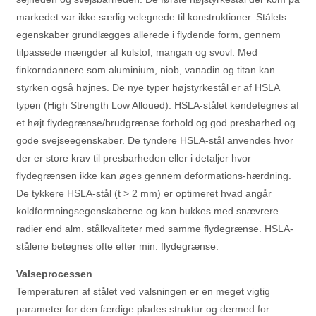
markedet var ikke særlig velegnede til konstruktioner. Stålets
egenskaber grundlægges allerede i flydende form, gennem
tilpassede mængder af kulstof, mangan og svovl. Med
finkorndannere som aluminium, niob, vanadin og titan kan
styrken også højnes. De nye typer højstyrkestål er af HSLA
typen (High Strength Low Alloued). HSLA-stålet kendetegnes af
et højt flydegrænse/brudgrænse forhold og god presbarhed og
gode svejseegenskaber. De tyndere HSLA-stål anvendes hvor
der er store krav til presbarheden eller i detaljer hvor
flydegrænsen ikke kan øges gennem deformations-hærdning.
De tykkere HSLA-stål (t > 2 mm) er optimeret hvad angår
koldformningsegenskaberne og kan bukkes med snævrere
radier end alm. stålkvaliteter med samme flydegrænse. HSLA-
stålene betegnes ofte efter min. flydegrænse.
Valseprocessen
Temperaturen af stålet ved valsningen er en meget vigtig
parameter for den færdige plades struktur og dermed for