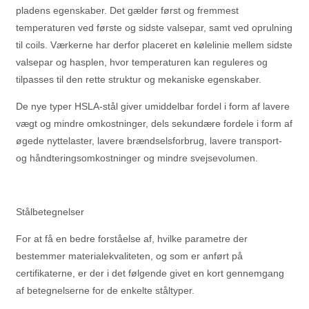
pladens egenskaber. Det gælder først og fremmest
temperaturen ved første og sidste valsepar, samt ved oprulning
til coils. Værkerne har derfor placeret en kølelinie mellem sidste
valsepar og hasplen, hvor temperaturen kan reguleres og
tilpasses til den rette struktur og mekaniske egenskaber.
De nye typer HSLA-stål giver umiddelbar fordel i form af lavere
vægt og mindre omkostninger, dels sekundære fordele i form af
øgede nyttelaster, lavere brændselsforbrug, lavere transport-
og håndteringsomkostninger og mindre svejsevolumen.
Stålbetegnelser
For at få en bedre forståelse af, hvilke parametre der
bestemmer materialekvaliteten, og som er anført på
certifikaterne, er der i det følgende givet en kort gennemgang
af betegnelserne for de enkelte ståltyper.