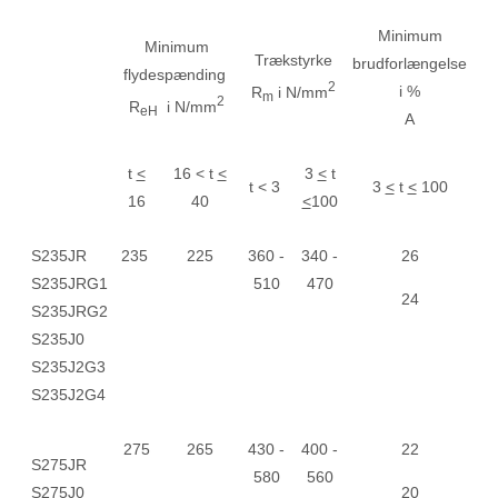
Minimum
Minimum
Trækstyrke
brudforlængelse
flydespænding
2
i %
R
i N/mm
m
2
R
i N/mm
eH
A
t
<
16 < t
<
3
<
t
t < 3
3
<
t
<
100
16
40
<
100
S235JR
235
225
360 -
340 -
26
S235JRG1
510
470
24
S235JRG2
S235J0
S235J2G3
S235J2G4
275
265
430 -
400 -
22
S275JR
580
560
S275J0
20