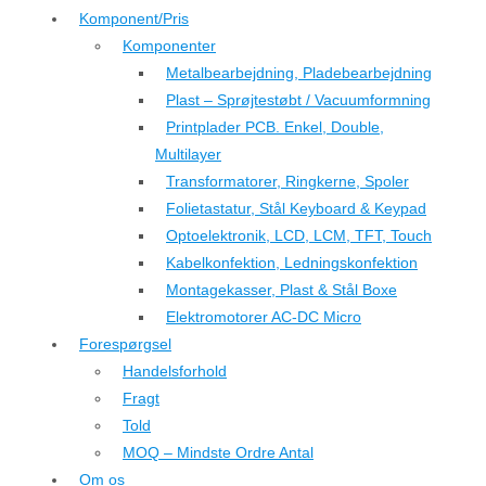
Komponent/Pris
Komponenter
Metalbearbejdning, Pladebearbejdning
Plast – Sprøjtestøbt / Vacuumformning
Printplader PCB. Enkel, Double,
Multilayer
Transformatorer, Ringkerne, Spoler
Folietastatur, Stål Keyboard & Keypad
Optoelektronik, LCD, LCM, TFT, Touch
Kabelkonfektion, Ledningskonfektion
Montagekasser, Plast & Stål Boxe
Elektromotorer AC-DC Micro
Forespørgsel
Handelsforhold
Fragt
Told
MOQ – Mindste Ordre Antal
Om os