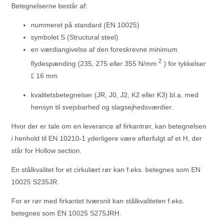
Betegnelserne består af:
nummeret på standard (EN 10025)
symbolet S (Structural steel)
en værdiangivelse af den foreskrevne minimum
2
flydespænding (235, 275 eller 355 N/mm
) for tykkelser
16 mm
£
kvalitetsbetegnelser (JR, J0, J2, K2 eller K3) bl.a. med
hensyn til svejsbarhed og slagsejhedsværdier.
Hvor der er tale om en leverance af firkantrør, kan betegnelsen
i henhold til EN 10210-1 yderligere være efterfulgt af et H, der
står for Hollow section.
En stålkvalitet for et cirkulært rør kan f.eks. betegnes som EN
10025 S235JR.
For er rør med firkantet tværsnit kan stålkvaliteten f.eks.
betegnes som EN 10025 S275JRH.