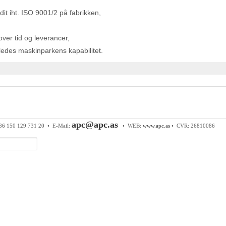
udit iht. ISO 9001/2 på fabrikken,
ver tid og leverancer,
edes maskinparkens kapabilitet.
 & Components ApS
• Sundkrogen 35 • DK-6400 Sønderborg • Tl
apc@apc.as
86 150 129 731 20 •
E-Mail:
• WEB:
www.apc.as
• CVR: 26810086