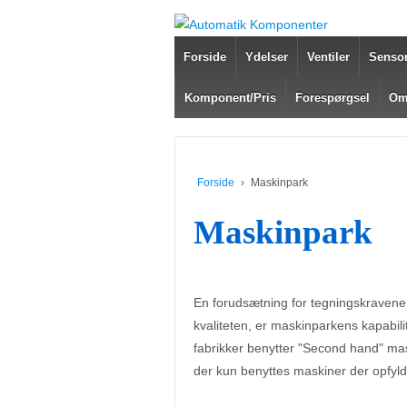
Forside
Ydelser
Ventiler
Sensor
Komponent/Pris
Forespørgsel
Om
Forside
›
Maskinpark
Maskinpark
En forudsætning for tegningskraven
kvaliteten, er maskinparkens kapabili
fabrikker benytter "Second hand" mas
der kun benyttes maskiner der opfyl