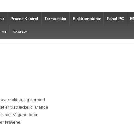
er
Proces Kontrol
Termostater
Elektromotorer
Panel-PC
E
 os
Kontakt
e overholdes, og dermed
tet er tilstrækkelig. Mange
kiner. Vi garanterer
der kravene.