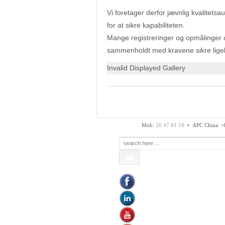
Vi foretager derfor jævnlig kvalitetsa
for at sikre kapabiliteten.
Mange registreringer og opmålinger o
sammenholdt med kravene sikre ligel
Invalid Displayed Gallery
APC Asian Production
Fax: 74 48 50 45
Mob:
20 47 81 18
• APC China: +
Søg
efter: